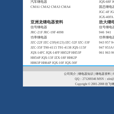
汽车继电器
JQX-68F
J
CMA1
CMA2
CMA3
CMA4
固态继电
JGC-4F
JG
JGX-40FA
亚洲龙继电器资料
欣大继
信号继电器
信号继电
JRC-21F
JRC-19F
4098
946
941
功率继电器
功率继电
JZC-22F
JZC-23F(4123)
JZC-32F
JZC-33F
943
957
9
JZC-35F
T90-4115
T91-4138
JQX-115F
947
953A
JQX-14FC
JQX-14FF
HH52P
HH53P
961
963
9
HH54P
JQX-13F
JZX-18F
HH62P
HH63P
HH64P
JQX-10F
JQX-30F
公司简介
|
继电器知识
|
继电器资料
|
QQ：271269346 MSN：xfei@xf
Copyright © 2001-2008
欣飞