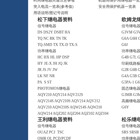
时间继电器共通注意事项
机器用保护用继电器一览
突入电流一览表(参考值)
安全用保护机器一览表
用语说明/图记号说明
松下继电器资料
欧姆龙
信号继电器
信号继电
DS
DS2Y
DSBT
HA
G3VM
G5V
TQ
NC
RK
TN
TK
G6A
G6H
TQ-SMD
TX
TX-D
TX-S
G6J
功率继电器
功率继电
HC
HX
HL
HP
DSP
G4B
G7L
G
HY
JE-X
JH
JQ
JK
印刷线路
JR
JS
JV
JW
G2R
G6B
LK
NF
NR
G4A
G5B
PA
S
ST
G5PA-1
G6
PHOTOMOS继电器
固态继电
AQY210
AQY214
AQV212S
G3MB
G3
AQV214S
AQV210S
AQV214
AQV212
高频继电
AQV210
AQW210S
AQW214S
AQW210
G6Y
AQW214
AQZ202
AQZ204
AQZ102
AQZ104
王利继电器资料
松乐继
信号继电器
信号继电
OUAZ
PCJ
TSC
SRS
SRSB
OMR
OL
PCD/PCDF
功率继电