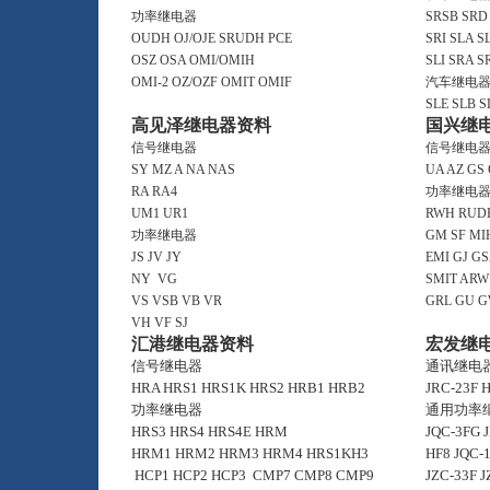
功率继电器
SRSB
SRD
OUDH
OJ/OJE
SRUDH
PCE
SRI
SLA
S
OSZ
OSA
OMI/OMIH
SLI
SRA
S
OMI-2
OZ/OZF
OMIT
OMIF
汽车继电
SLE
SLB
S
高见泽继电器资料
国兴继
信号继电器
信号继电
SY
MZ
A
NA
NAS
UA
AZ
GS
RA
RA4
功率继电
UM1
UR1
RWH
RUD
功率继电器
GM
SF
MI
JS
JV
JY
EMI
GJ
GS
NY
VG
SMIT
ARW
VS
VSB
VB
VR
GRL
GU
G
VH
VF
SJ
汇港继电器资料
宏发继
信号继电器
通讯继电
HRA
HRS1
HRS1K
HRS2
HRB1
HRB2
JRC-23F
H
功率继电器
通用功率
HRS3
HRS4
HRS4E
HRM
JQC-3FG
HRM1
HRM2
HRM3
HRM4
HRS1KH3
HF8
JQC-
HCP1
HCP2
HCP3
CMP7
CMP8
CMP9
JZC-33F
J