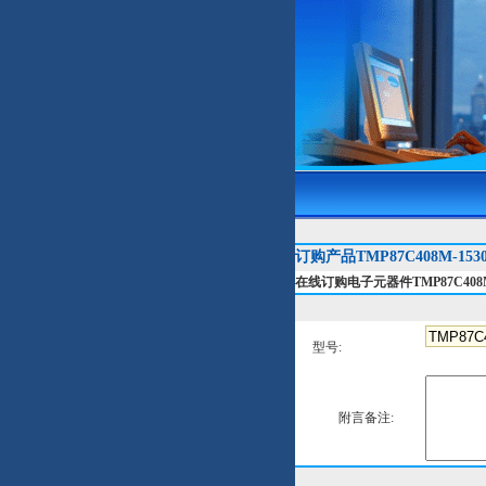
订购产品TMP87C408M-153
在线订购电子元器件TMP87C408M
型号:
附言备注: