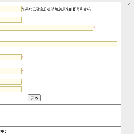
牌:
如果您已经注册过,请填您原来的帐号和密码
*
*
*
F
器件：