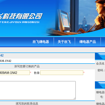
欣飞继电器
关于欣飞
继电器产品
42
M-1N42
会员名
添写您要订购的产品
密码
*
数量:
*
继电器
号:
填写您的联系信息
继电器