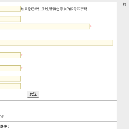
牌:
如果您已经注册过,请填您原来的帐号和密码
*
*
*
PDF
子元器件：