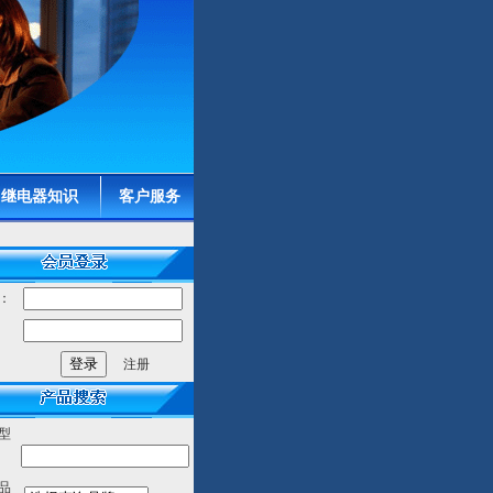
继电器知识
客户服务
：
：
注册
型
品