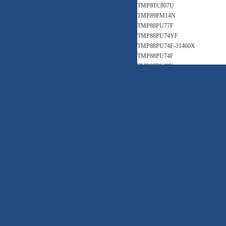
TMP8TC807U
TMP89PM14N
TMP88PU77F
TMP88PU74YF
TMP88PU74F-31460X
TMP88PU74F
TMP88PS49N
TMP88PS49F
TMP88PS43FG
TMP88PS38N
TMP88PS38F
TMP88PS38BN
TMP88PS38BFG
TMP88PH47N
TMP88PH40NGZ
TMP88CU77F-4H31
TMP88CU77F-1B57
TMP88CU77F-1B32
TMP88CU74YFG-5GB9
TMP88CU74YFG-5EA1
TMP88CU74YF-5GB9
TMP88CU74YF-5DJ5