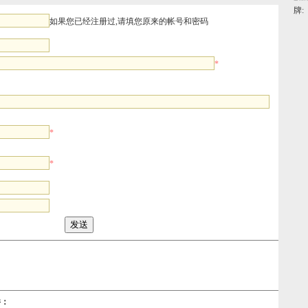
牌:
如果您已经注册过,请填您原来的帐号和密码
*
*
*
件：