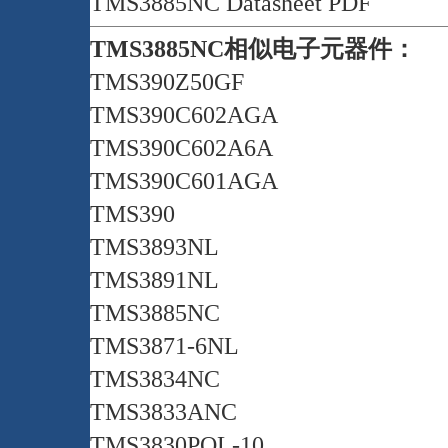
TMS3885NC Datasheet PDF
TMS3885NC相似电子元器件：
TMS390Z50GF
TMS390C602AGA
TMS390C602A6A
TMS390C601AGA
TMS390
TMS3893NL
TMS3891NL
TMS3885NC
TMS3871-6NL
TMS3834NC
TMS3833ANC
TMS3830POL-10