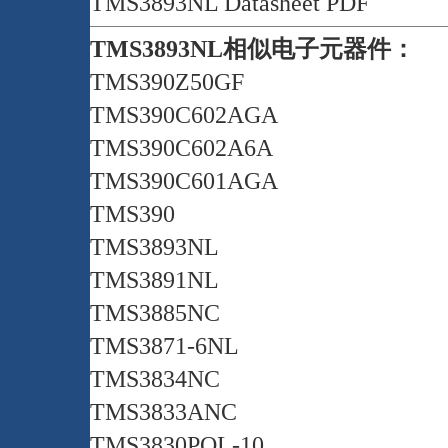
TMS3893NL Datasheet PDF
TMS3893NL相似电子元器件：
TMS390Z50GF
TMS390C602AGA
TMS390C602A6A
TMS390C601AGA
TMS390
TMS3893NL
TMS3891NL
TMS3885NC
TMS3871-6NL
TMS3834NC
TMS3833ANC
TMS3830POL-10