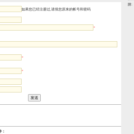
牌:
如果您已经注册过,请填您原来的帐号和密码
*
*
*
件：