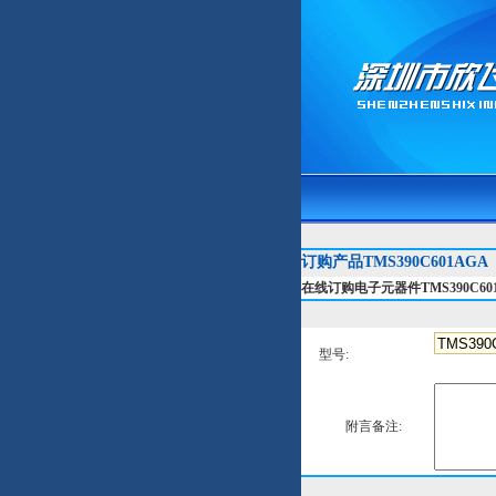
订购产品TMS390C601AGA
在线订购电子元器件TMS390C60
型号:
附言备注: