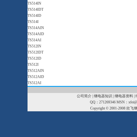
TS514IN
TS514IDT
TS514ID
TS514I
TS514AIN
TS514AID
TS514AI
TS512IN
TS512IDT
TS512ID
TS512I
TS512AIN
TS512AID
TS512AI
公司简介
|
继电器知识
|
继电器资料
|
QQ：271269346 MSN：xfei@xf
Copyright © 2001-2008
欣飞