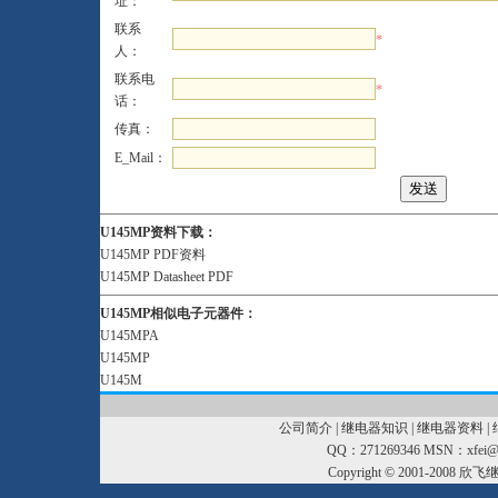
址：
联系
*
人：
联系电
*
话：
传真：
E_Mail：
U145MP资料下载：
U145MP PDF资料
U145MP Datasheet PDF
U145MP相似电子元器件：
U145MPA
U145MP
U145M
公司简介
|
继电器知识
|
继电器资料
|
QQ：271269346 MSN：xfei@xf
Copyright © 2001-2008
欣飞