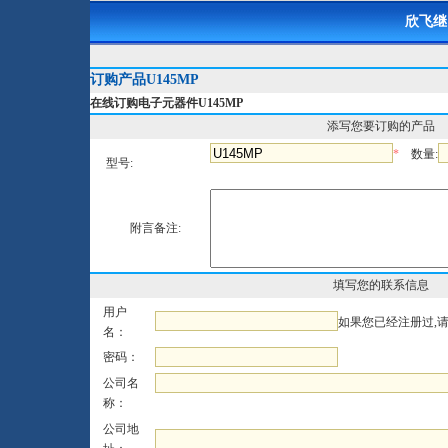
欣飞继
订购产品U145MP
在线订购电子元器件U145MP
添写您要订购的产品
*
数量:
型号:
附言备注:
填写您的联系信息
用户
如果您已经注册过,
名：
密码：
公司名
称：
公司地