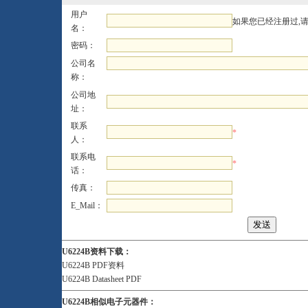
用户
如果您已经注册过,
名：
密码：
公司名
称：
公司地
址：
联系
*
人：
联系电
*
话：
传真：
E_Mail：
U6224B资料下载：
U6224B PDF资料
U6224B Datasheet PDF
U6224B相似电子元器件：