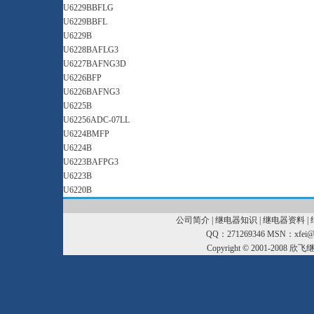
U6229BBFLG
U6229BBFL
U6229B
U6228BAFLG3
U6227BAFNG3D
U6226BFP
U6226BAFNG3
U6225B
U62256ADC-07LL
U6224BMFP
U6224B
U6223BAFPG3
U6223B
U6220B
公司简介
|
继电器知识
|
继电器资料
|
QQ：271269346 MSN：xfei@xf
Copyright © 2001-2008
欣飞