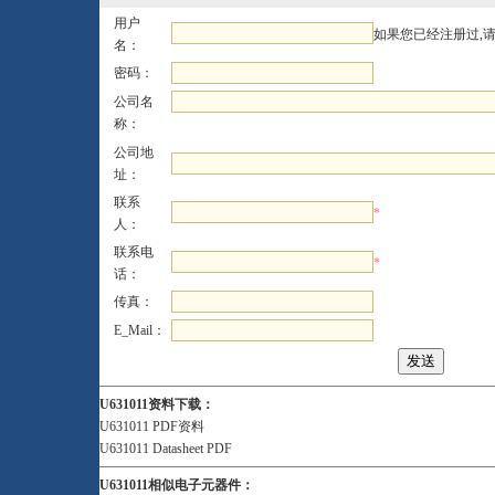
用户
如果您已经注册过,
名：
密码：
公司名
称：
公司地
址：
联系
*
人：
联系电
*
话：
传真：
E_Mail：
U631011资料下载：
U631011 PDF资料
U631011 Datasheet PDF
U631011相似电子元器件：