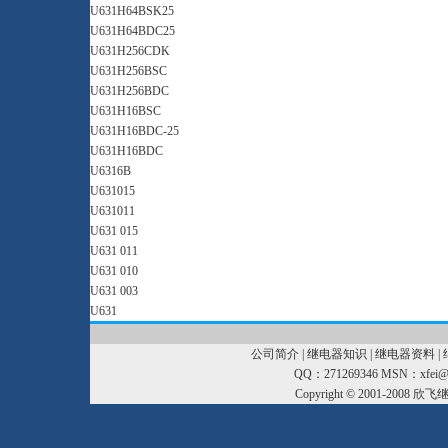
U631H64BSK25
U631H64BDC25
U631H256CDK
U631H256BSC
U631H256BDC
U631H16BSC
U631H16BDC-25
U631H16BDC
U6316B
U631015
U631011
U631 015
U631 011
U631 010
U631 003
U631
公司简介
|
继电器知识
|
继电器资料
|
QQ：271269346 MSN：xfei@xf
Copyright © 2001-2008
欣飞