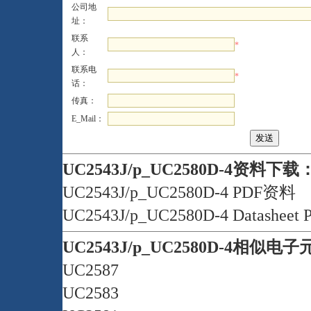
公司地
址：
联系
*
人：
联系电
*
话：
传真：
E_Mail：
UC2543J/p_UC2580D-4资料下载
UC2543J/p_UC2580D-4 PDF资料
UC2543J/p_UC2580D-4 Datasheet 
UC2543J/p_UC2580D-4相似电
UC2587
UC2583