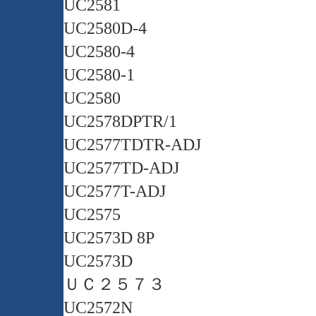
UC2581
UC2580D-4
UC2580-4
UC2580-1
UC2580
UC2578DPTR/1
UC2577TDTR-ADJ
UC2577TD-ADJ
UC2577T-ADJ
UC2575
UC2573D 8P
UC2573D
ＵＣ２５７３
UC2572N