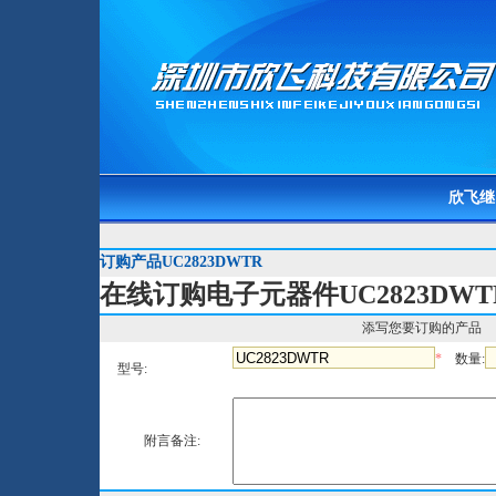
欣飞继
订购产品UC2823DWTR
在线订购电子元器件UC2823DWT
添写您要订购的产品
*
数量:
型号:
附言备注: