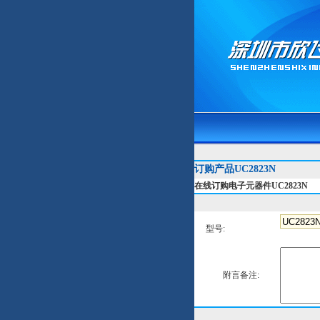
订购产品UC2823N
在线订购电子元器件UC2823N
型号:
附言备注: