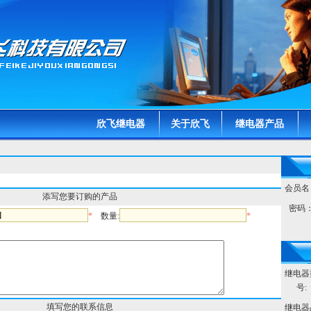
欣飞继电器
关于欣飞
继电器产品
会员名
添写您要订购的产品
密码
*
数量:
*
继电器
号:
填写您的联系信息
继电器