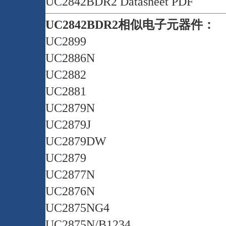
UC2842BDR2 Datasheet PDF
UC2842BDR2相似电子元器件：
UC2899
UC2886N
UC2882
UC2881
UC2879N
UC2879J
UC2879DW
UC2879
UC2877N
UC2876N
UC2875NG4
UC2875N/B1234