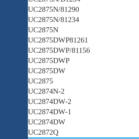
UC2875N/81290
UC2875N/81234
UC2875N
UC2875DWP81261
UC2875DWP/81156
UC2875DWP
UC2875DW
UC2875
UC2874N-2
UC2874DW-2
UC2874DW-1
UC2874DW
UC2872Q