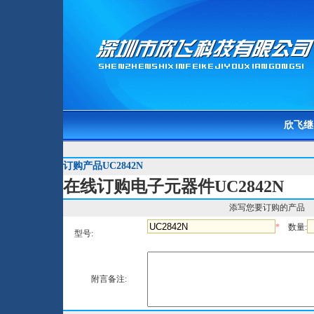
欣飞继
订购产品UC2842N
在线订购电子元器件UC2842N
添写您要订购的产品
*
数量:
型号:
附言备注: