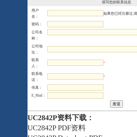
填写您的联系信息
用户
如果您已经注册过,
名：
密码：
公司名
称：
公司地
址：
联系
*
人：
联系电
*
话：
传真：
E_Mail：
UC2842P资料下载：
UC2842P PDF资料