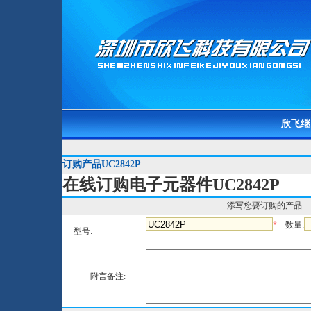
欣飞继
订购产品UC2842P
在线订购电子元器件UC2842P
添写您要订购的产品
*
数量:
型号:
附言备注: