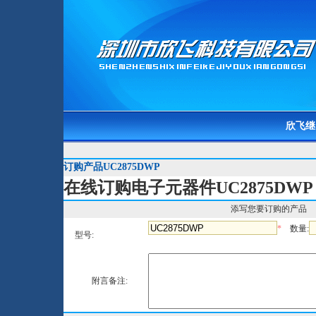
欣飞继
订购产品UC2875DWP
在线订购电子元器件UC2875DWP
添写您要订购的产品
*
数量:
型号:
附言备注: