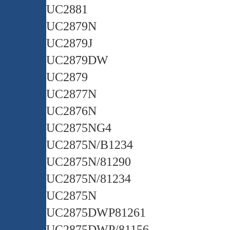
UC2881
UC2879N
UC2879J
UC2879DW
UC2879
UC2877N
UC2876N
UC2875NG4
UC2875N/B1234
UC2875N/81290
UC2875N/81234
UC2875N
UC2875DWP81261
UC2875DWP/81156