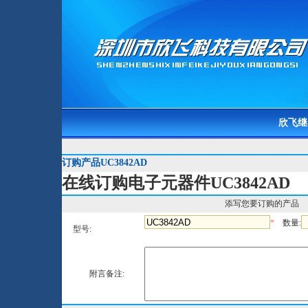
欣飞继
订购产品UC3842AD
在线订购电子元器件UC3842AD
添写您要订购的产品
*
数量:
型号:
附言备注: