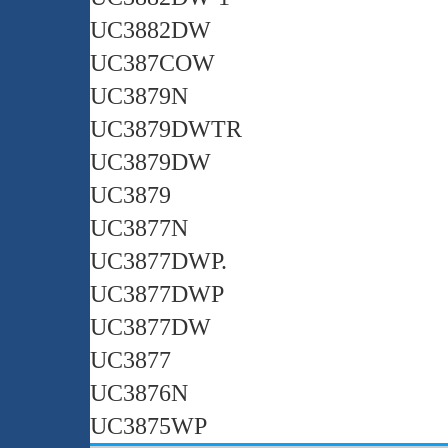
UC3882DW
UC387COW
UC3879N
UC3879DWTR
UC3879DW
UC3879
UC3877N
UC3877DWP.
UC3877DWP
UC3877DW
UC3877
UC3876N
UC3875WP