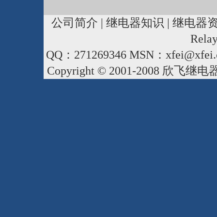
公司简介
|
继电器知识
|
继电器
Rela
QQ：271269346 MSN：xfei@xfei.
Copyright © 2001-2008
欣飞继电