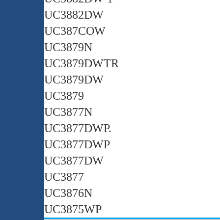
UC3882DW
UC387COW
UC3879N
UC3879DWTR
UC3879DW
UC3879
UC3877N
UC3877DWP.
UC3877DWP
UC3877DW
UC3877
UC3876N
UC3875WP