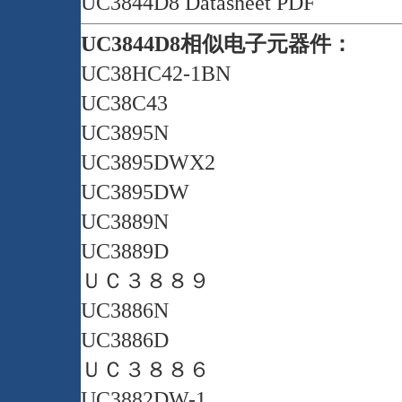
UC3844D8 Datasheet PDF
UC3844D8相似电子元器件：
UC38HC42-1BN
UC38C43
UC3895N
UC3895DWX2
UC3895DW
UC3889N
UC3889D
ＵＣ３８８９
UC3886N
UC3886D
ＵＣ３８８６
UC3882DW-1