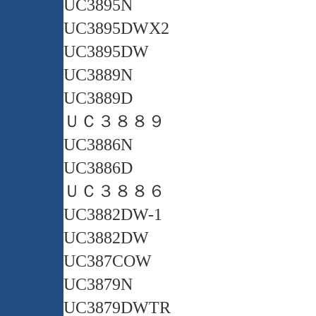
UC3895N
UC3895DWX2
UC3895DW
UC3889N
UC3889D
ＵＣ３８８９
UC3886N
UC3886D
ＵＣ３８８６
UC3882DW-1
UC3882DW
UC387COW
UC3879N
UC3879DWTR