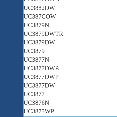
UC3882DW
UC387COW
UC3879N
UC3879DWTR
UC3879DW
UC3879
UC3877N
UC3877DWP.
UC3877DWP
UC3877DW
UC3877
UC3876N
UC3875WP