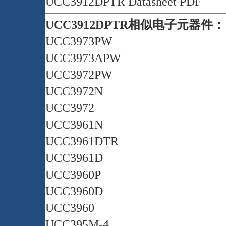
UCC3912DPTR Datasheet PDF
UCC3912DPTR相似电子元器件：
UCC3973PW
UCC3973APW
UCC3972PW
UCC3972N
UCC3972
UCC3961N
UCC3961DTR
UCC3961D
UCC3960P
UCC3960D
UCC3960
UCC395M-4