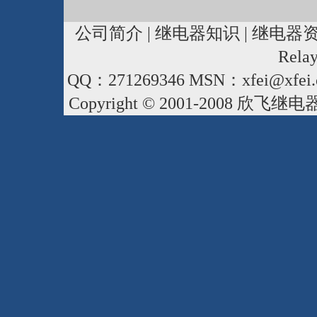
公司简介
|
继电器知识
|
继电器
Rela
QQ：271269346 MSN：xfei@xfei.
Copyright © 2001-2008
欣飞继电