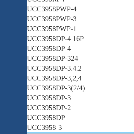
UCC3958PWP-4
UCC3958PWP-3
UCC3958PWP-1
UCC3958DP-4 16P
UCC3958DP-4
UCC3958DP-324
UCC3958DP-3.4.2
UCC3958DP-3,2,4
UCC3958DP-3(2/4)
UCC3958DP-3
UCC3958DP-2
UCC3958DP
UCC3958-3