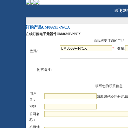
欣飞继
订购产品UM8669F-N/CX
在线订购电子元器件UM8669F-N/CX
添写您要订购的产品
*
数量:
型号:
附言备注:
填写您的联系信息
用户
如果您已经注册过,
名：
密码：
公司名
称：
公司地