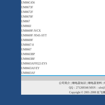
UM86C456
UM8673F
UM8672F
UM8670F
UM867
UM866J
UM8669F-N/CX
UM8669F /9543-AYT
UM8669F
UM8667-0
UM8667
UM8663BP
UM8663BF
UM8663AF9522-EYS
UM8663AF/EY
UM8663AF
公司简介
|
继电器知识
|
继电器资料
|
QQ：271269346 MSN：xfei@xf
Copyright © 2001-2008
欣飞