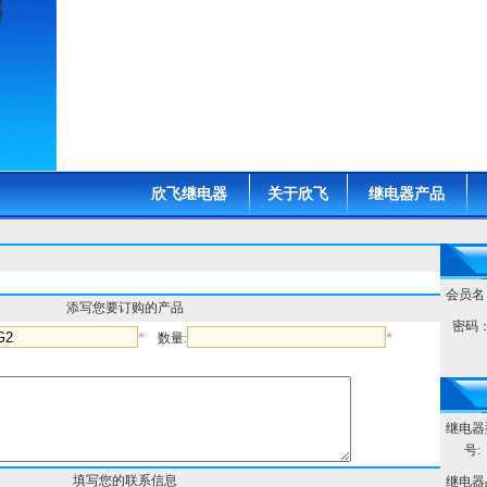
欣飞继电器
关于欣飞
继电器产品
会员名
添写您要订购的产品
密码
*
数量:
*
继电器
号:
填写您的联系信息
继电器