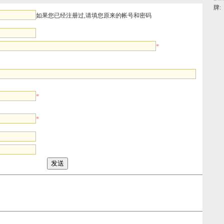
牌:
如果您已经注册过,请填您原来的帐号和密码
*
*
*