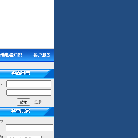
继电器知识
客户服务
：
：
注册
型
品