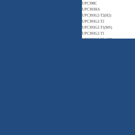
UPC398C
UPC393HA
UPC393G2-T2(H2)
UPC393G2-T2
UPC393G2-T1(MS)
UPC393G2-T1
UPC393G2-E2 / 393
UPC393G2-E2
UPC393G2E2
UPC393G2-E1(MS)
UPC393G2-E1
UPC393G2(MS)
UPC393G2 (T1)
UPC393G2
UPC393G
UPC393E2
UPC393D
UPC393C
UPC3931
UPC393
UPC379A-5
UPC3733CY-1