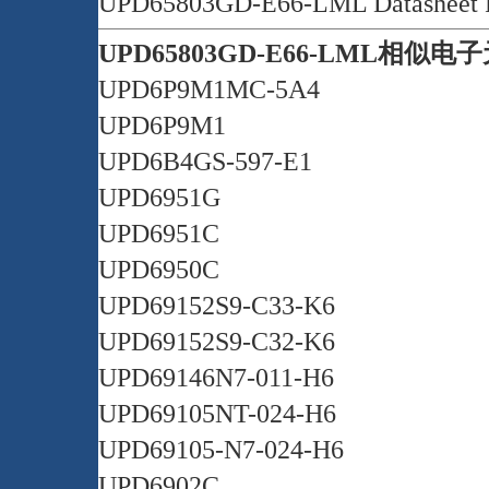
UPD65803GD-E66-LML Datasheet
UPD65803GD-E66-LML相似
UPD6P9M1MC-5A4
UPD6P9M1
UPD6B4GS-597-E1
UPD6951G
UPD6951C
UPD6950C
UPD69152S9-C33-K6
UPD69152S9-C32-K6
UPD69146N7-011-H6
UPD69105NT-024-H6
UPD69105-N7-024-H6
UPD6902C