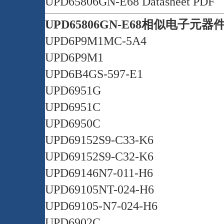
UPD65806GN-E68 Datasheet PDF
UPD65806GN-E68相似电子元器
UPD6P9M1MC-5A4
UPD6P9M1
UPD6B4GS-597-E1
UPD6951G
UPD6951C
UPD6950C
UPD69152S9-C33-K6
UPD69152S9-C32-K6
UPD69146N7-011-H6
UPD69105NT-024-H6
UPD69105-N7-024-H6
UPD6902C