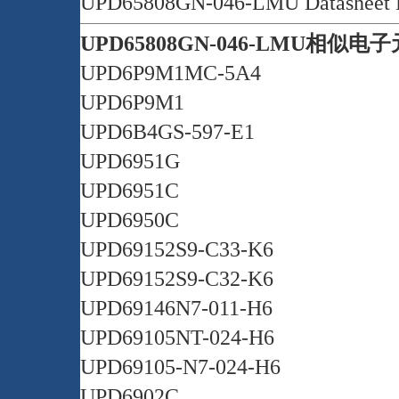
UPD65808GN-046-LMU Datasheet
UPD65808GN-046-LMU相似
UPD6P9M1MC-5A4
UPD6P9M1
UPD6B4GS-597-E1
UPD6951G
UPD6951C
UPD6950C
UPD69152S9-C33-K6
UPD69152S9-C32-K6
UPD69146N7-011-H6
UPD69105NT-024-H6
UPD69105-N7-024-H6
UPD6902C