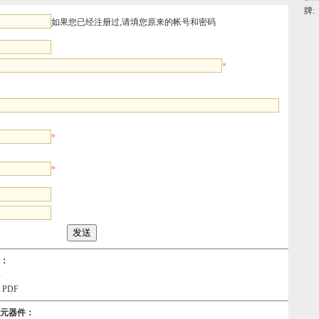
牌:
如果您已经注册过,请填您原来的帐号和密码
*
*
*
载：
料
t PDF
电子元器件：