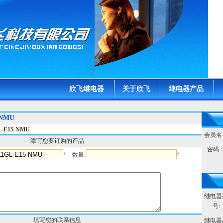
欣飞继电器
关于欣飞
继电器产品
-NMU
E15-NMU
会员名
添写您要订购的产品
密码
*
数量:
*
继电器
号:
填写您的联系信息
继电器