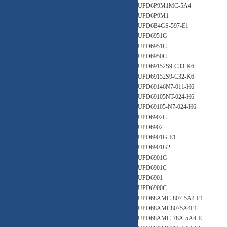
UPD6P9M1MC-5A4
UPD6P9M1
UPD6B4GS-597-E1
UPD6951G
UPD6951C
UPD6950C
UPD69152S9-C33-K6
UPD69152S9-C32-K6
UPD69146N7-011-H6
UPD69105NT-024-H6
UPD69105-N7-024-H6
UPD6902C
UPD6902
UPD6901G-E1
UPD6901G2
UPD6901G
UPD6901C
UPD6901
UPD6900C
UPD68AMC-807-5A4-E1
UPD68AMC8075A4E1
UPD68AMC-78A-5A4-E