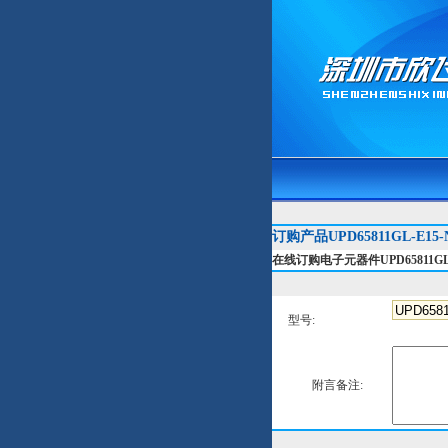
订购产品UPD65811GL-E15
在线订购电子元器件UPD65811GL-
型号:
附言备注: