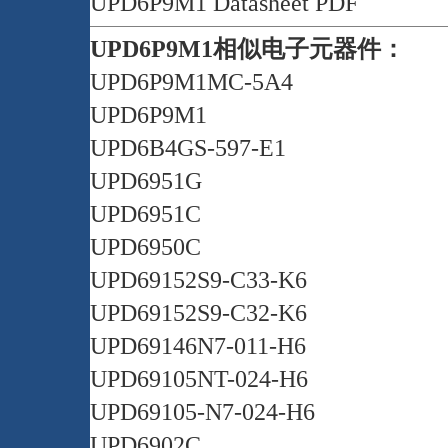
UPD6P9M1 Datasheet PDF
UPD6P9M1相似电子元器件：
UPD6P9M1MC-5A4
UPD6P9M1
UPD6B4GS-597-E1
UPD6951G
UPD6951C
UPD6950C
UPD69152S9-C33-K6
UPD69152S9-C32-K6
UPD69146N7-011-H6
UPD69105NT-024-H6
UPD69105-N7-024-H6
UPD6902C