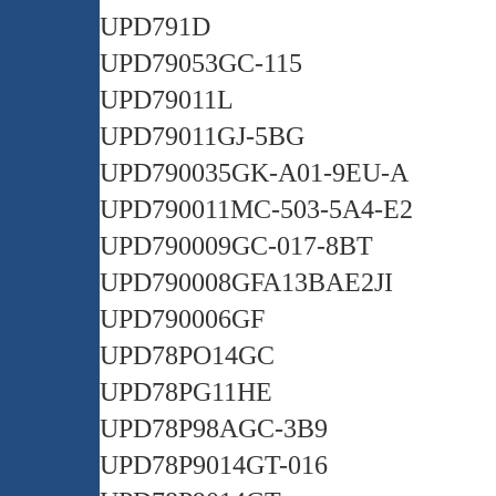
UPD791D
UPD79053GC-115
UPD79011L
UPD79011GJ-5BG
UPD790035GK-A01-9EU-A
UPD790011MC-503-5A4-E2
UPD790009GC-017-8BT
UPD790008GFA13BAE2JI
UPD790006GF
UPD78PO14GC
UPD78PG11HE
UPD78P98AGC-3B9
UPD78P9014GT-016