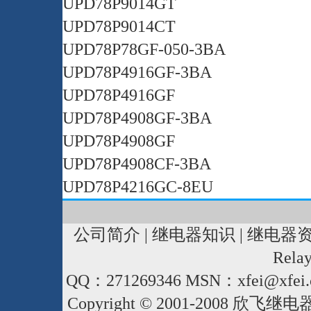
UPD78P9014GT
UPD78P9014CT
UPD78P78GF-050-3BA
UPD78P4916GF-3BA
UPD78P4916GF
UPD78P4908GF-3BA
UPD78P4908GF
UPD78P4908CF-3BA
UPD78P4216GC-8EU
公司简介
|
继电器知识
|
继电器
Rela
QQ：271269346 MSN：xfei@xfei.
Copyright © 2001-2008
欣飞继电