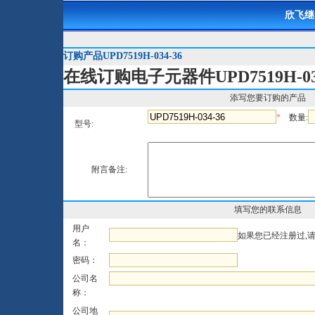
欣飞继
订购产品UPD7519H-034-36
在线订购电子元器件UPD7519H-034
添写您要订购的产品
*
数量:
型号:
附言备注:
填写您的联系信息
用户
如果您已经注册过,
名：
密码：
公司名
称：
公司地