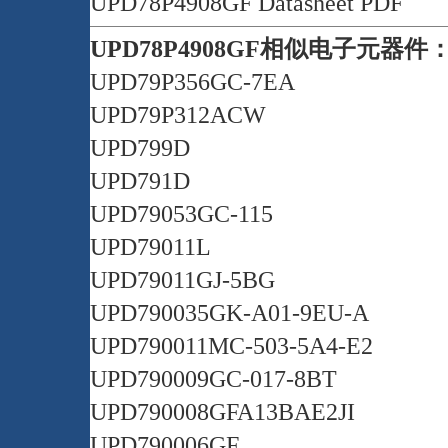
UPD78P4908GF Datasheet PDF
UPD78P4908GF相似电子元器件
UPD79P356GC-7EA
UPD79P312ACW
UPD799D
UPD791D
UPD79053GC-115
UPD79011L
UPD79011GJ-5BG
UPD790035GK-A01-9EU-A
UPD790011MC-503-5A4-E2
UPD790009GC-017-8BT
UPD790008GFA13BAE2JI
UPD790006GF