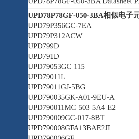
UPD78P78GF-050-3BA Datasheet 
UPD78P78GF-050-3BA相似电
UPD79P356GC-7EA
UPD79P312ACW
UPD799D
UPD791D
UPD79053GC-115
UPD79011L
UPD79011GJ-5BG
UPD790035GK-A01-9EU-A
UPD790011MC-503-5A4-E2
UPD790009GC-017-8BT
UPD790008GFA13BAE2JI
UPD790006GF