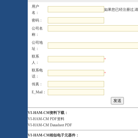
用户
如果您已经注册过,
名：
密码：
公司名
称：
公司地
址：
联系
*
人：
联系电
*
话：
传真：
E_Mail：
VI-HAM-CM资料下载：
VI-HAM-CM PDF资料
VI-HAM-CM Datasheet PDF
VI-HAM-CM相似电子元器件：