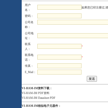
用户
如果您已经注册过,
名：
密码：
公司名
称：
公司地
址：
联系
*
人：
联系电
*
话：
传真：
E_Mail：
VI-HAM-IM资料下载：
VI-HAM-IM PDF资料
VI-HAM-IM Datasheet PDF
VI-HAM-IM相似电子元器件：