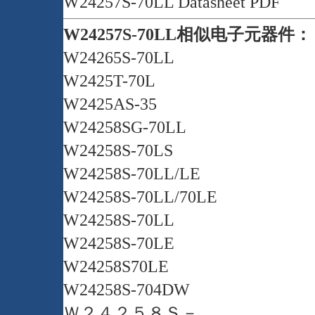
W24257S-70LL Datasheet PDF
W24257S-70LL相似电子元器件：
W24265S-70LL
W2425T-70L
W2425AS-35
W24258SG-70LL
W24258S-70LS
W24258S-70LL/LE
W24258S-70LL/70LE
W24258S-70LL
W24258S-70LE
W24258S70LE
W24258S-704DW
Ｗ２４２５８Ｓ－