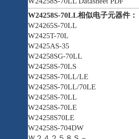
W24258S-70LL Datasheet PDF
W24258S-70LL相似电子元器件：
W24265S-70LL
W2425T-70L
W2425AS-35
W24258SG-70LL
W24258S-70LS
W24258S-70LL/LE
W24258S-70LL/70LE
W24258S-70LL
W24258S-70LE
W24258S70LE
W24258S-704DW
Ｗ２４２５８Ｓ－