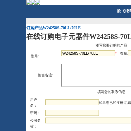
欣飞继
订购产品W24258S-70LL/70LE
在线订购电子元器件W24258S-70LL
添写您要订购的产品
*
数量:
型号:
附言备注:
填写您的联系信息
用户
如果您已经注册过,
名：
密码：
公司名
称：