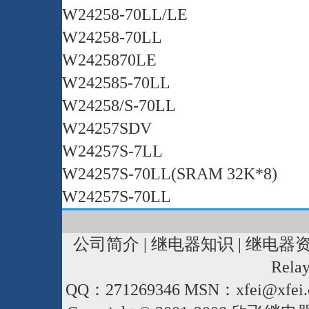
W24258-70LL/LE
W24258-70LL
W2425870LE
W242585-70LL
W24258/S-70LL
W24257SDV
W24257S-7LL
W24257S-70LL(SRAM 32K*8)
W24257S-70LL
公司简介
|
继电器知识
|
继电器
Rela
QQ：271269346 MSN：xfei@xfei.