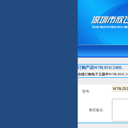
订购产品W78L051C24DL
在线订购电子元器件W78L051C2
型号:
附言备注: