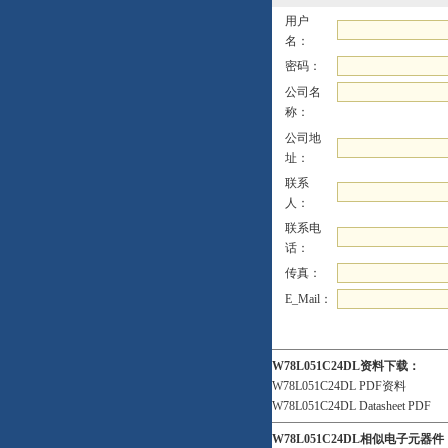
用户
名：
密码：
公司名
称：
公司地
址：
联系
人：
联系电
话：
传真：
E_Mail：
W78L051C24DL资料下载：
W78L051C24DL PDF资料
W78L051C24DL Datasheet PDF
W78L051C24DL相似电子元器件