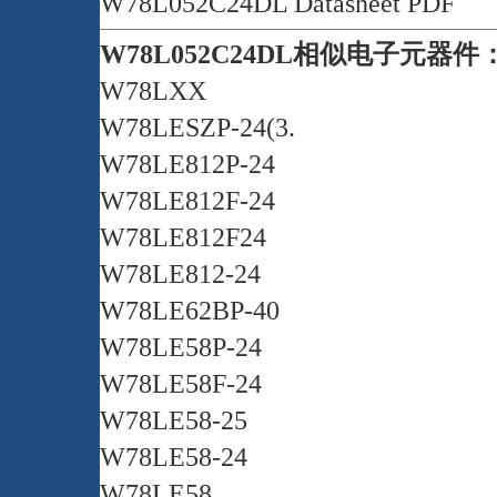
W78L052C24DL Datasheet PDF
W78L052C24DL相似电子元器件
W78LXX
W78LESZP-24(3.
W78LE812P-24
W78LE812F-24
W78LE812F24
W78LE812-24
W78LE62BP-40
W78LE58P-24
W78LE58F-24
W78LE58-25
W78LE58-24
W78LE58