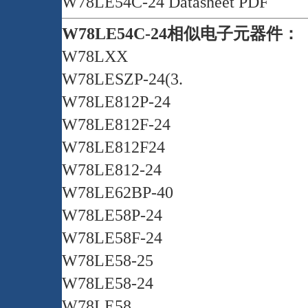
W78LE54C-24 Datasheet PDF
W78LE54C-24相似电子元器件：
W78LXX
W78LESZP-24(3.
W78LE812P-24
W78LE812F-24
W78LE812F24
W78LE812-24
W78LE62BP-40
W78LE58P-24
W78LE58F-24
W78LE58-25
W78LE58-24
W78LE58