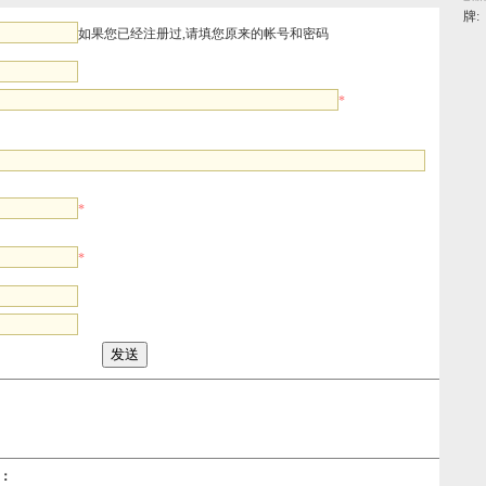
牌:
如果您已经注册过,请填您原来的帐号和密码
*
*
*
件：