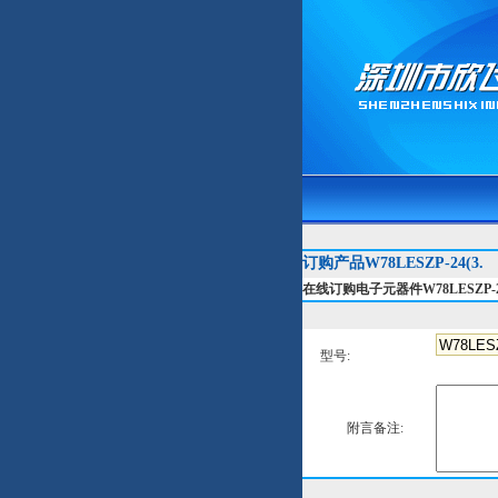
订购产品W78LESZP-24(3.
在线订购电子元器件W78LESZP-24
型号:
附言备注: