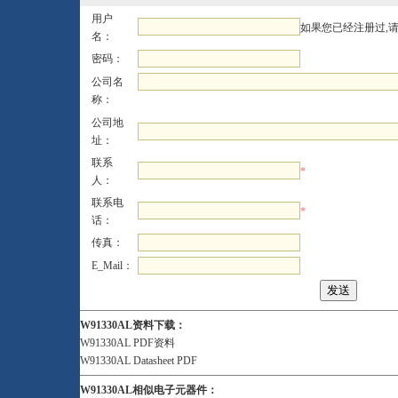
用户
如果您已经注册过,
名：
密码：
公司名
称：
公司地
址：
联系
*
人：
联系电
*
话：
传真：
E_Mail：
W91330AL资料下载：
W91330AL PDF资料
W91330AL Datasheet PDF
W91330AL相似电子元器件：