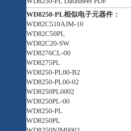
WD8250-PL Datasheet PDF
WD8250-PL相似电子元器件：
WD82C510AJM-10
WD82C50PL
WD82C20-SW
WD8276CL-00
WD8275PL
WD8250-PL00-B2
WD8250-PL00-02
WD8250PL0002
WD8250PL-00
WD8250-PL
WD8250PL
WD8250NJM0002