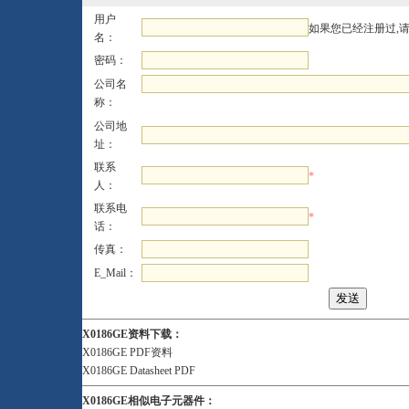
用户
如果您已经注册过,
名：
密码：
公司名
称：
公司地
址：
联系
*
人：
联系电
*
话：
传真：
E_Mail：
X0186GE资料下载：
X0186GE PDF资料
X0186GE Datasheet PDF
X0186GE相似电子元器件：