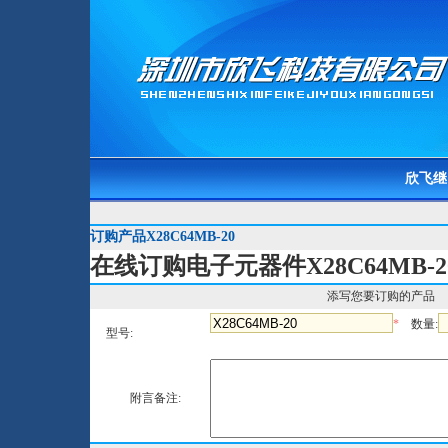
欣飞继
订购产品X28C64MB-20
在线订购电子元器件X28C64MB-2
添写您要订购的产品
*
数量:
型号:
附言备注: