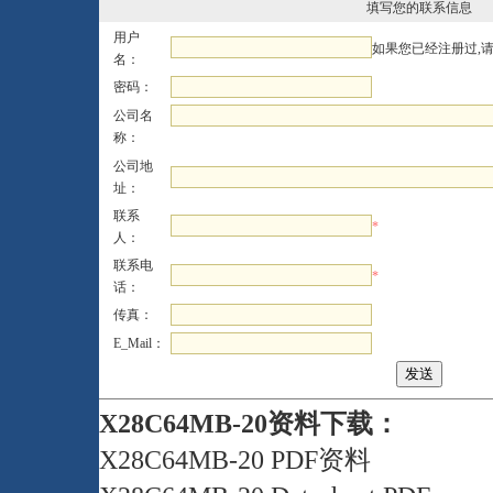
填写您的联系信息
用户
如果您已经注册过,
名：
密码：
公司名
称：
公司地
址：
联系
*
人：
联系电
*
话：
传真：
E_Mail：
X28C64MB-20资料下载：
X28C64MB-20 PDF资料