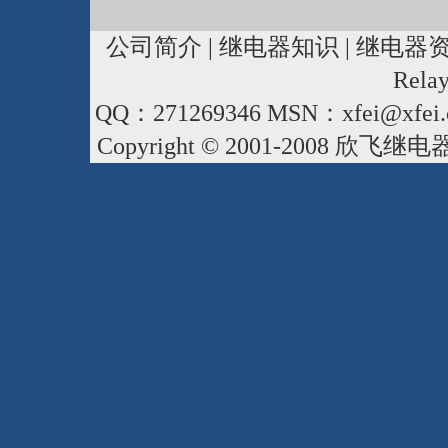
公司简介
|
继电器知识
|
继电器
Rela
QQ：271269346 MSN：xfei@xfei.
Copyright © 2001-2008
欣飞继电